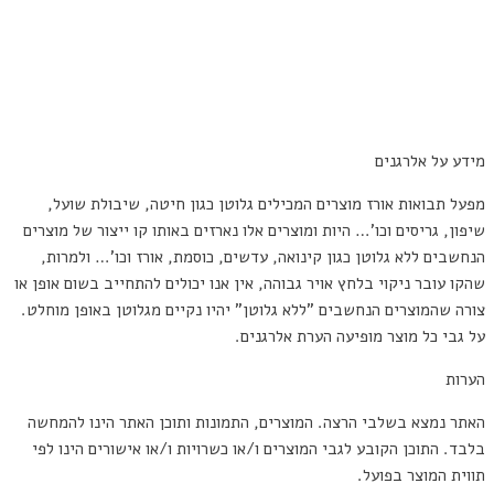
תקנון
מדיניות פרטיות
הצהרת נגישות
מידע על אלרגנים
מפעל תבואות אורז מוצרים המכילים גלוטן כגון חיטה, שיבולת שועל,
שיפון, גריסים וכו'… היות ומוצרים אלו נארזים באותו קו ייצור של מוצרים
הנחשבים ללא גלוטן כגון קינואה, עדשים, כוסמת, אורז וכו'… ולמרות,
שהקו עובר ניקוי בלחץ אויר גבוהה, אין אנו יכולים להתחייב בשום אופן או
צורה שהמוצרים הנחשבים "ללא גלוטן" יהיו נקיים מגלוטן באופן מוחלט.
על גבי כל מוצר מופיעה הערת אלרגנים.
הערות
האתר נמצא בשלבי הרצה. המוצרים, התמונות ותוכן האתר הינו להמחשה
בלבד. התוכן הקובע לגבי המוצרים ו/או כשרויות ו/או אישורים הינו לפי
תווית המוצר בפועל.