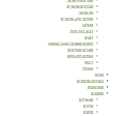
שמן וחומץ אורגני
תבלינים אורגניים
תה אורגני
תחליפי חלב אורגניים
אקולוגי
דבש | עין חרוד
דגנים
לחמים ומאפים | מקור הכוסמין
סוכרים ותחליפים
קמחים ללא גלוטן
ריבות
שוקולד
אודות
כשרויות ואישורים
מהעיתונות
מתכונים
תבשילים
מרקים
סלטים