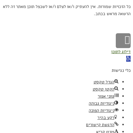
כל הזכויות שמורות. אין להעתיק ו/או לצלם ו/או לשכפל תוכן מאתר זה ללא
הרשאה מראש בכתב.
הוקם על ידי קלאוד רוקט פיתוח אתרים
גלילה
לראש
דילוג לתוכן
פתח
סרגל
העמוד
כלי נגישות
נגישות
הגדל טקסט
הקטן טקסט
גווני אפור
ניגודיות גבוהה
ניגודיות הפוכה
רקע בהיר
הדגשת קישורים
פונט קריא