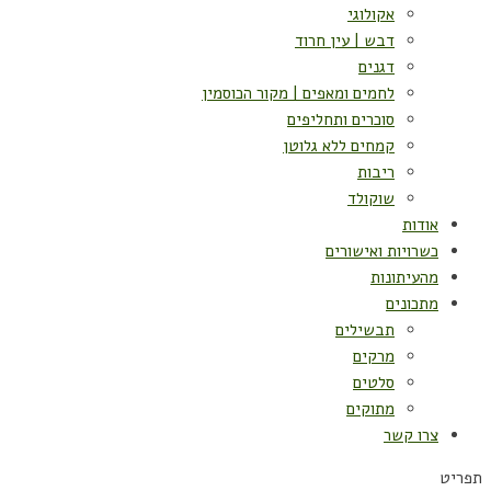
אקולוגי
דבש | עין חרוד
דגנים
לחמים ומאפים | מקור הכוסמין
סוכרים ותחליפים
קמחים ללא גלוטן
ריבות
שוקולד
אודות
כשרויות ואישורים
מהעיתונות
מתכונים
תבשילים
מרקים
סלטים
מתוקים
צרו קשר
תפריט