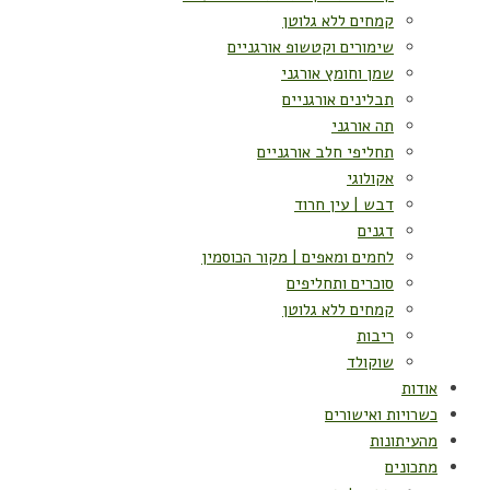
קמחים ללא גלוטן
שימורים וקטשופ אורגניים
שמן וחומץ אורגני
תבלינים אורגניים
תה אורגני
תחליפי חלב אורגניים
אקולוגי
דבש | עין חרוד
דגנים
לחמים ומאפים | מקור הכוסמין
סוכרים ותחליפים
קמחים ללא גלוטן
ריבות
שוקולד
אודות
כשרויות ואישורים
מהעיתונות
מתכונים