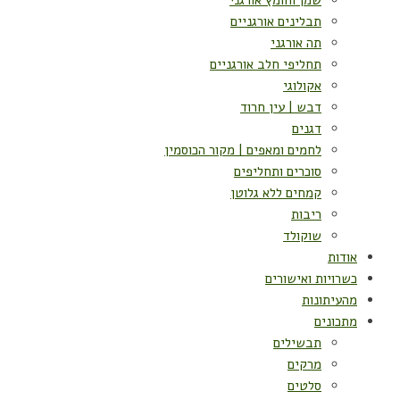
שמן וחומץ אורגני
תבלינים אורגניים
תה אורגני
תחליפי חלב אורגניים
אקולוגי
דבש | עין חרוד
דגנים
לחמים ומאפים | מקור הכוסמין
סוכרים ותחליפים
קמחים ללא גלוטן
ריבות
שוקולד
אודות
כשרויות ואישורים
מהעיתונות
מתכונים
תבשילים
מרקים
סלטים