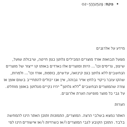
פקס:
02-5332529
תקנון
מדיניות פרטיות
הצהרת נגישות
מידע על אלרגנים
מפעל תבואות אורז מוצרים המכילים גלוטן כגון חיטה, שיבולת שועל,
שיפון, גריסים וכו'… היות ומוצרים אלו נארזים באותו קו ייצור של מוצרים
הנחשבים ללא גלוטן כגון קינואה, עדשים, כוסמת, אורז וכו'… ולמרות,
שהקו עובר ניקוי בלחץ אויר גבוהה, אין אנו יכולים להתחייב בשום אופן או
צורה שהמוצרים הנחשבים "ללא גלוטן" יהיו נקיים מגלוטן באופן מוחלט.
על גבי כל מוצר מופיעה הערת אלרגנים.
הערות
האתר נמצא בשלבי הרצה. המוצרים, התמונות ותוכן האתר הינו להמחשה
בלבד. התוכן הקובע לגבי המוצרים ו/או כשרויות ו/או אישורים הינו לפי