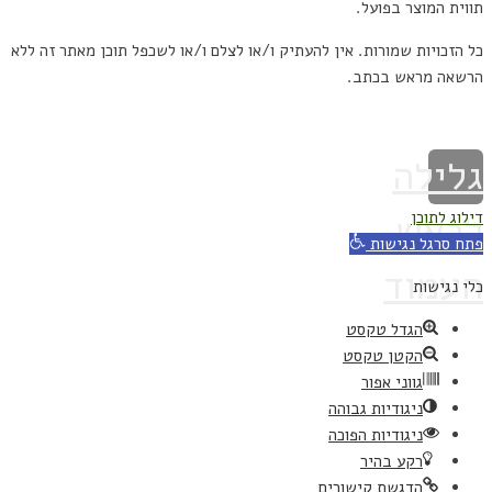
תווית המוצר בפועל.
כל הזכויות שמורות. אין להעתיק ו/או לצלם ו/או לשכפל תוכן מאתר זה ללא
הרשאה מראש בכתב.
הוקם על ידי קלאוד רוקט פיתוח אתרים
גלילה
לראש
דילוג לתוכן
פתח סרגל נגישות
העמוד
כלי נגישות
הגדל טקסט
הקטן טקסט
גווני אפור
ניגודיות גבוהה
ניגודיות הפוכה
רקע בהיר
הדגשת קישורים