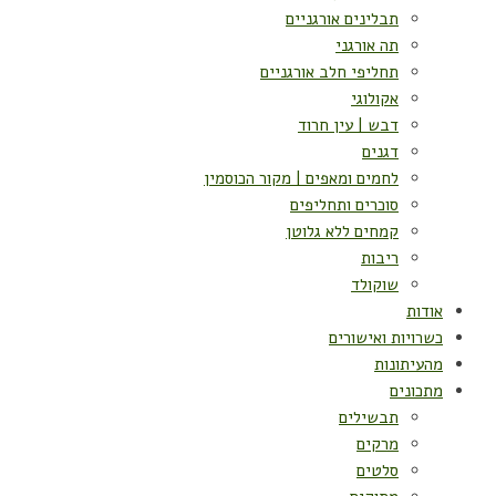
תבלינים אורגניים
תה אורגני
תחליפי חלב אורגניים
אקולוגי
דבש | עין חרוד
דגנים
לחמים ומאפים | מקור הכוסמין
סוכרים ותחליפים
קמחים ללא גלוטן
ריבות
שוקולד
אודות
כשרויות ואישורים
מהעיתונות
מתכונים
תבשילים
מרקים
סלטים