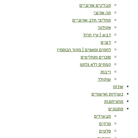
תבלינים אורגניים
תה אורגני
תחליפי חלב אורגניים
אקולוגי
דבש | עין חרוד
דגנים
לחמים ומאפים | מקור הכוסמין
סוכרים ותחליפים
קמחים ללא גלוטן
ריבות
שוקולד
אודות
כשרויות ואישורים
מהעיתונות
מתכונים
תבשילים
מרקים
סלטים