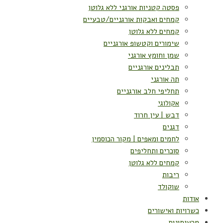
פסטה קטניות אורגני ללא גלוטן
קמחים ואבקות אורגניים/טבעיים
קמחים ללא גלוטן
שימורים וקטשופ אורגניים
שמן וחומץ אורגני
תבלינים אורגניים
תה אורגני
תחליפי חלב אורגניים
אקולוגי
דבש | עין חרוד
דגנים
לחמים ומאפים | מקור הכוסמין
סוכרים ותחליפים
קמחים ללא גלוטן
ריבות
שוקולד
אודות
כשרויות ואישורים
מהעיתונות