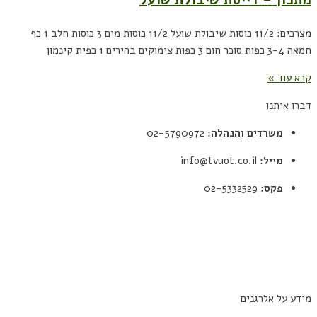
מצרכים: 11/2 כוסות שיבולת שועל 11/2 כוסות מים 3 כוסות חלב 1 כף
חמאה 3-4 כפות סוכר חום 3 כפות צימוקים בהירים 1 כפית קינמון
קרא עוד »
דברו איתנו
משרדים והנהלה:
02-5790972
מייל:
info@tvuot.co.il
פקס:
02-5332529
תקנון
מדיניות פרטיות
הצהרת נגישות
מידע על אלרגנים