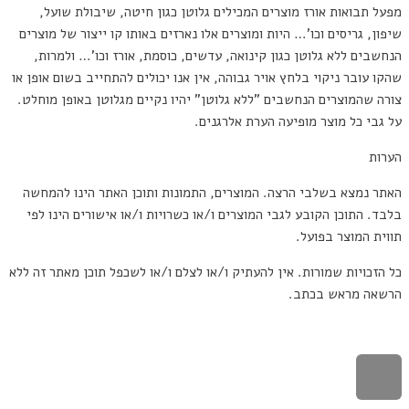
מפעל תבואות אורז מוצרים המכילים גלוטן כגון חיטה, שיבולת שועל,
שיפון, גריסים וכו'… היות ומוצרים אלו נארזים באותו קו ייצור של מוצרים
הנחשבים ללא גלוטן כגון קינואה, עדשים, כוסמת, אורז וכו'… ולמרות,
שהקו עובר ניקוי בלחץ אויר גבוהה, אין אנו יכולים להתחייב בשום אופן או
צורה שהמוצרים הנחשבים "ללא גלוטן" יהיו נקיים מגלוטן באופן מוחלט.
על גבי כל מוצר מופיעה הערת אלרגנים.
הערות
האתר נמצא בשלבי הרצה. המוצרים, התמונות ותוכן האתר הינו להמחשה
בלבד. התוכן הקובע לגבי המוצרים ו/או כשרויות ו/או אישורים הינו לפי
תווית המוצר בפועל.
כל הזכויות שמורות. אין להעתיק ו/או לצלם ו/או לשכפל תוכן מאתר זה ללא
הרשאה מראש בכתב.
הוקם על ידי קלאוד רוקט פיתוח אתרים
גלילה