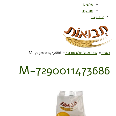
סלטים
מתוקים
צרו קשר
ראשי
»
אורז עגול מלא אורגני
»
7290011473686-M
7290011473686-M