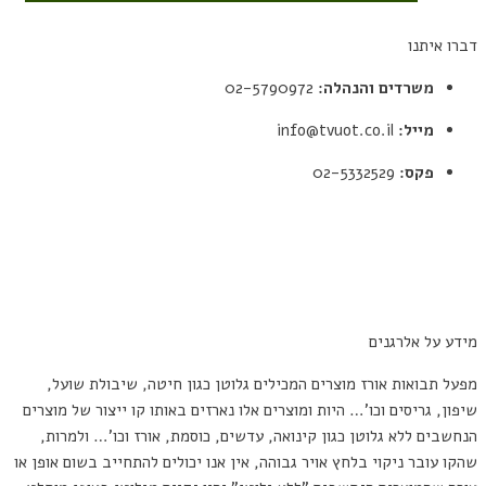
דברו איתנו
משרדים והנהלה:
02-5790972
מייל:
info@tvuot.co.il
פקס:
02-5332529
תקנון
מדיניות פרטיות
הצהרת נגישות
מידע על אלרגנים
מפעל תבואות אורז מוצרים המכילים גלוטן כגון חיטה, שיבולת שועל,
שיפון, גריסים וכו'… היות ומוצרים אלו נארזים באותו קו ייצור של מוצרים
הנחשבים ללא גלוטן כגון קינואה, עדשים, כוסמת, אורז וכו'… ולמרות,
שהקו עובר ניקוי בלחץ אויר גבוהה, אין אנו יכולים להתחייב בשום אופן או