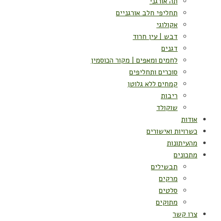
תה אורגני
תחליפי חלב אורגניים
אקולוגי
דבש | עין חרוד
דגנים
לחמים ומאפים | מקור הכוסמין
סוכרים ותחליפים
קמחים ללא גלוטן
ריבות
שוקולד
אודות
כשרויות ואישורים
מהעיתונות
מתכונים
תבשילים
מרקים
סלטים
מתוקים
צרו קשר