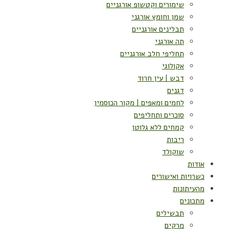
שימורים וקטשופ אורגניים
שמן וחומץ אורגני
תבלינים אורגניים
תה אורגני
תחליפי חלב אורגניים
אקולוגי
דבש | עין חרוד
דגנים
לחמים ומאפים | מקור הכוסמין
סוכרים ותחליפים
קמחים ללא גלוטן
ריבות
שוקולד
אודות
כשרויות ואישורים
מהעיתונות
מתכונים
תבשילים
מרקים