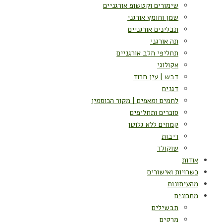
שימורים וקטשופ אורגניים
שמן וחומץ אורגני
תבלינים אורגניים
תה אורגני
תחליפי חלב אורגניים
אקולוגי
דבש | עין חרוד
דגנים
לחמים ומאפים | מקור הכוסמין
סוכרים ותחליפים
קמחים ללא גלוטן
ריבות
שוקולד
אודות
כשרויות ואישורים
מהעיתונות
מתכונים
תבשילים
מרקים