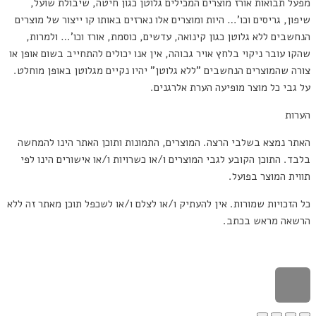
מפעל תבואות אורז מוצרים המכילים גלוטן כגון חיטה, שיבולת שועל,
שיפון, גריסים וכו'… היות ומוצרים אלו נארזים באותו קו ייצור של מוצרים
הנחשבים ללא גלוטן כגון קינואה, עדשים, כוסמת, אורז וכו'… ולמרות,
שהקו עובר ניקוי בלחץ אויר גבוהה, אין אנו יכולים להתחייב בשום אופן או
צורה שהמוצרים הנחשבים "ללא גלוטן" יהיו נקיים מגלוטן באופן מוחלט.
על גבי כל מוצר מופיעה הערת אלרגנים.
הערות
האתר נמצא בשלבי הרצה. המוצרים, התמונות ותוכן האתר הינו להמחשה
בלבד. התוכן הקובע לגבי המוצרים ו/או כשרויות ו/או אישורים הינו לפי
תווית המוצר בפועל.
כל הזכויות שמורות. אין להעתיק ו/או לצלם ו/או לשכפל תוכן מאתר זה ללא
הרשאה מראש בכתב.
הוקם על ידי קלאוד רוקט פיתוח אתרים
גלילה