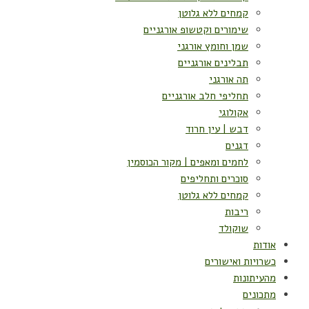
קמחים ללא גלוטן
שימורים וקטשופ אורגניים
שמן וחומץ אורגני
תבלינים אורגניים
תה אורגני
תחליפי חלב אורגניים
אקולוגי
דבש | עין חרוד
דגנים
לחמים ומאפים | מקור הכוסמין
סוכרים ותחליפים
קמחים ללא גלוטן
ריבות
שוקולד
אודות
כשרויות ואישורים
מהעיתונות
מתכונים