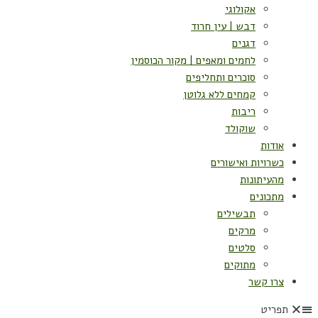
אקולוגי
דבש | עין חרוד
דגנים
לחמים ומאפים | מקור הכוסמין
סוכרים ותחליפים
קמחים ללא גלוטן
ריבות
שוקולד
אודות
כשרויות ואישורים
מהעיתונות
מתכונים
תבשילים
מרקים
סלטים
מתוקים
צרו קשר
תפריט